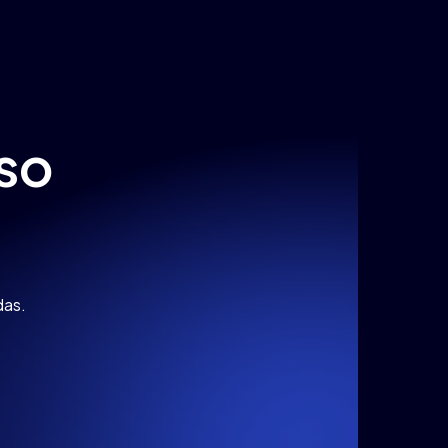
so
das.