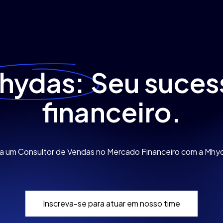
hydas:
Seu suces
financeiro.
a um Consultor de Vendas no Mercado Financeiro com a Mhy
I
n
s
c
r
e
v
a
-
s
e
p
a
r
a
a
t
u
a
r
e
m
n
o
s
s
o
t
i
m
e