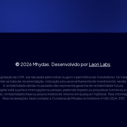
©
2026
Mhydas. Desenvolvido por
Laon Labs
.
islação da CVM, ela não pode administrar ou gerir o patrimônio de investidores. Se tra
 não se trata de recomendação, indicação e/ou aconselhamento de investimento, sendo ú
A rentabilidade obtida no passado não representa garantia de rentabilidade futura.
gital está sujeita a interrupções ou atrasos, podendo impedir ou prejudicar o envio ou 
 rentabilidades fixas ou prazos médios de retorno em qualquer hipótese. Para informações
Para reclamações, favor contatar a Ouvidoria da Mhydas no telefone nº (42) 3224-3721