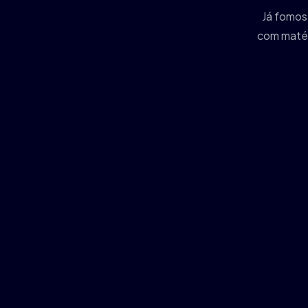
Já fomos
com matér