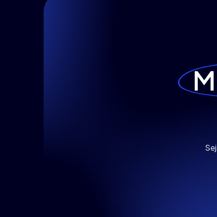
M
Sej