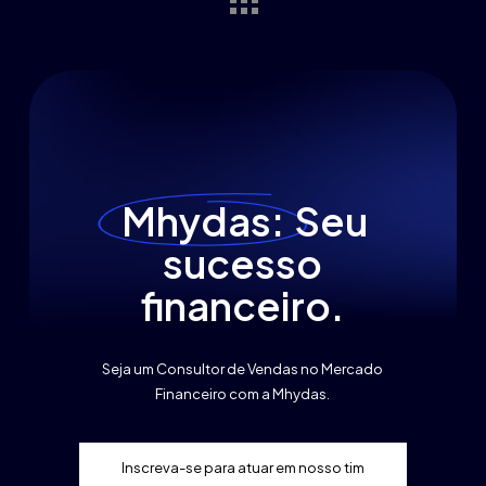
Mhydas:
Seu
sucesso
financeiro.
Seja um Consultor de Vendas no Mercado
Financeiro com a Mhydas.
I
n
s
c
r
e
v
a
-
s
e
p
a
r
a
a
t
u
a
r
e
m
n
o
s
s
o
t
i
m