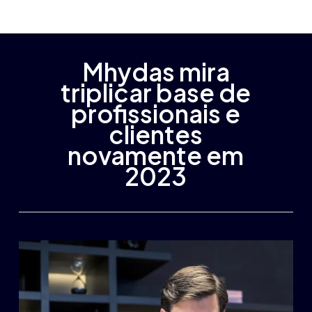
Menu
Skip
Menu
to
main
content
Mhydas mira
triplicar base de
profissionais e
clientes
novamente em
2023